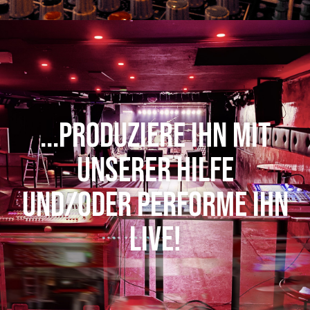
...produziere ihn mit
unserer Hilfe
und/oder performe ihn
live!